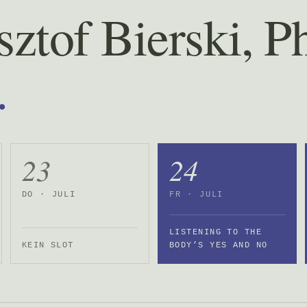
ztof Bierski, P
.
23
24
DO · JULI
FR · JULI
LISTENING TO THE
KEIN SLOT
BODY’S YES AND NO