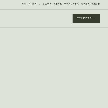
EN
/
DE
· LATE BIRD TICKETS VERFÜGBAR
TICKETS →
f Bierski,