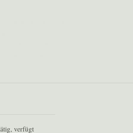
r begleitet Krzysztof
nnerem Wachstum,
em bewussteren
rungen des Lebens.
tig, verfügt