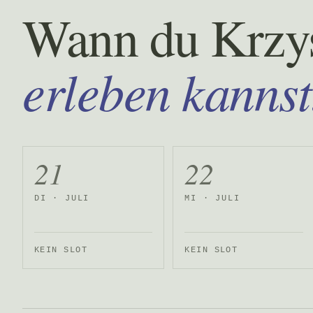
Wann du Krzys
erleben kannst
21
22
DI · JULI
MI · JULI
KEIN SLOT
KEIN SLOT