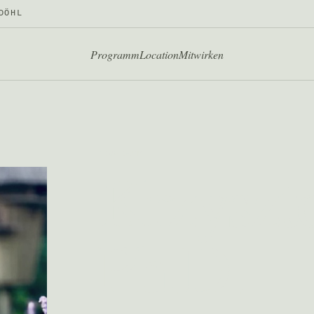
DÖHL
Programm
Location
Mitwirken
PROGRAMM
Krzyszto
Ph.D.