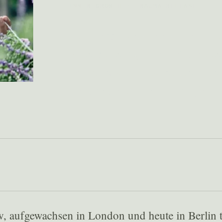
INNER GROWTH · TRAUMA RELEASE
Als Coach und Workshop-Leite
Menschen auf dem Weg zu i
emotionaler Heilung und ein
Umgang mit den Herausforde
 aufgewachsen in London und heute in Berlin tä