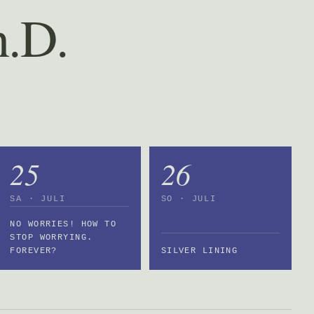
h.D.
25
26
SA · JULI
SO · JULI
NO WORRIES! HOW TO
STOP WORRYING.
FOREVER?
SILVER LINING