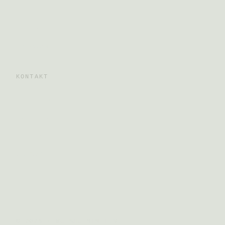
FAQ
Anreise
Mitwirken
KONTAKT
Schreib uns
Instagram
Facebook
Telegram
© 2026 · WU SHU MEN E.V.