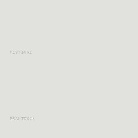
Bodywork & Music Open Air Festival.
Sechs Tage im Sommer, am See, in der Prignitz.
Wu Shu Men e.V. · Torstr. 40 · 10119 Berlin
info@daodance.de
FESTIVAL
Konzept
Training
Musik
Specials
PRAKTISCH
Tickets