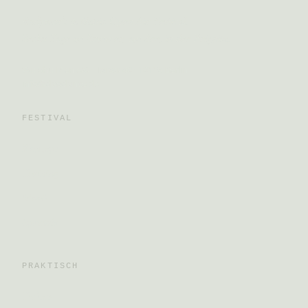
Bodywork & Music Open Air Festival.
Sechs Tage im Sommer, am See, in der Prignitz.
Wu Shu Men e.V. · Torstr. 40 · 10119 Berlin
info@daodance.de
FESTIVAL
Konzept
Training
Musik
Specials
PRAKTISCH
Tickets