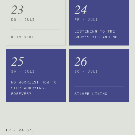
23
24
DO · JULI
FR · JULI
LISTENING TO THE
KEIN SLOT
BODY’S YES AND NO
25
26
SA · JULI
SO · JULI
NO WORRIES! HOW TO
STOP WORRYING.
FOREVER?
SILVER LINING
FR · 24.07.