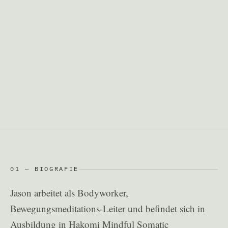
SOMATIC PRACTICE · MINDFULNESS
Als Bodyworker und Begleiter für Bewegung und
Meditation unterstützt er Menschen dabei, einen
achtsamen und bewussten Zugang zu ihrem Körper
und ihrem inneren Erleben zu entwickeln.
01 — BIOGRAFIE
Jason arbeitet als Bodyworker,
Bewegungsmeditations-Leiter und befindet sich in
Ausbildung in Hakomi Mindful Somatic