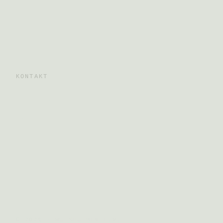
FAQ
Anreise
Mitwirken
KONTAKT
Schreib uns
Instagram
Facebook
Telegram
© 2026 · WU SHU MEN E.V.