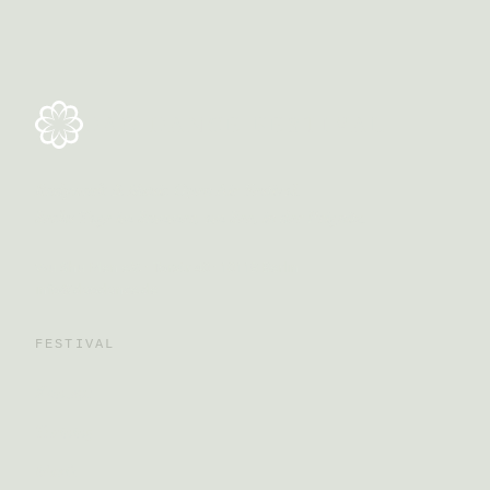
DAO DANCE FESTIVAL
Bodywork & Music Open Air Festival.
Sechs Tage im Sommer, am See, in der Prignitz.
Wu Shu Men e.V. · Torstr. 40 · 10119 Berlin
info@daodance.de
FESTIVAL
Konzept
Training
Musik