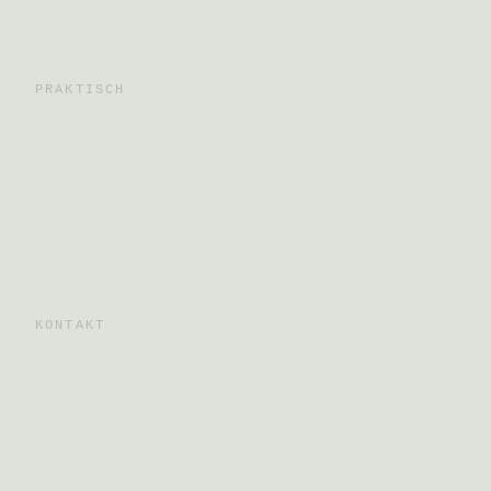
Specials
PRAKTISCH
Tickets
FAQ
Anreise
Mitwirken
KONTAKT
Schreib uns
Instagram
Facebook
Telegram