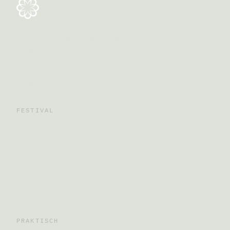
DAO DANCE FESTIVAL
Bodywork & Music Open Air Festival.
Sechs Tage im Sommer, am See, in der Prignitz.
Wu Shu Men e.V. · Torstr. 40 · 10119 Berlin
info@daodance.de
FESTIVAL
Konzept
Training
Musik
Specials
PRAKTISCH