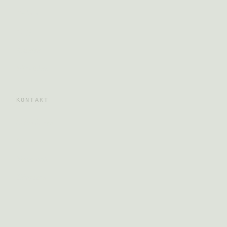
Tickets
FAQ
Anreise
Mitwirken
KONTAKT
Schreib uns
Instagram
Facebook
Telegram